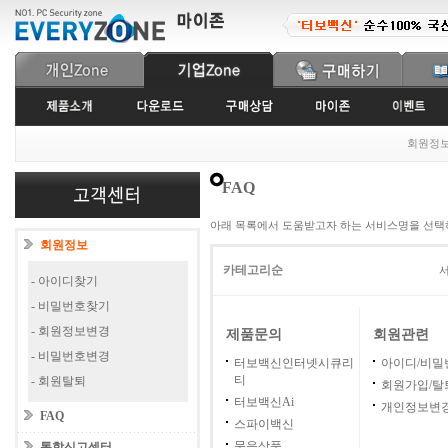
회원정
FAQ
아래 목록에서 도움받고자 하는 서비스명을 선택
회원정보
카테고리순
서
- 아이디찾기
- 비밀번호찾기
- 회원정보변경
제품문의
회원관련
- 비밀번호변경
터보백신인터넷시큐리
아이디/비밀
티
- 회원탈퇴
회원가입/탈
터보백신Ai
개인정보변
FAQ
스파이백신
묶음상품
통합신고센터