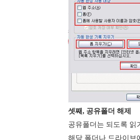
셋째, 공유폴더 해제
공유폴더는 되도록 읽기
해당 폴더나 드라이브