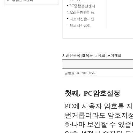
PC종합검진센터
ASP온라인제품
터보백신온라인
터보백신2001
최신목록
|
목록
|
윗글
|
아랫글
글번호 58
|
2008/05/28
첫째, PC암호설정
PC에 사용자 암호를
번거롭더라도 암호지정
하나마 보완할 수 있습