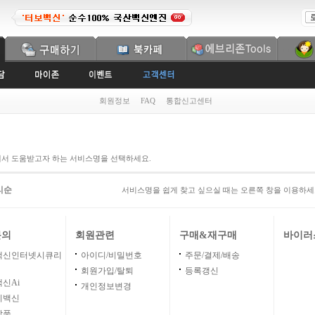
회원정보
FAQ
통합신고센터
에서 도움받고자 하는 서비스명을 선택하세요.
리순
서비스명을 쉽게 찾고 싶으실 때는 오른쪽 창을 이용하세
문의
회원관련
구매&재구매
바이러
백신인터넷시큐리
아이디/비밀번호
주문/결제/배송
회원가입/탈퇴
등록갱신
신Ai
개인정보변경
이백신
상품