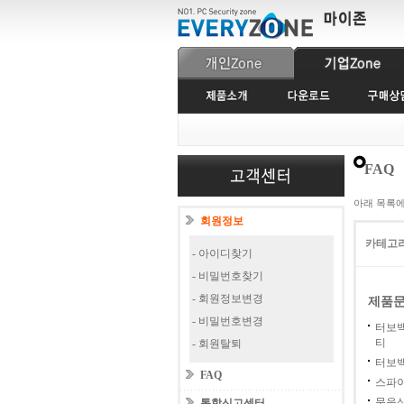
FAQ
아래 목록
회원정보
카테고
- 아이디찾기
- 비밀번호찾기
- 회원정보변경
제품
- 비밀번호변경
터보
티
- 회원탈퇴
터보백
FAQ
스파
묶음
통합신고센터