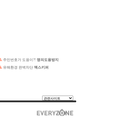
5.
주민번호가 도용이?!
명의도용방지
6.
유해환경 완벽차단
엑스키퍼