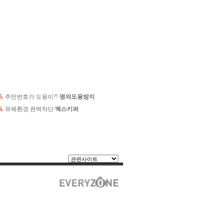
5.
주민번호가 도용이?!
명의도용방지
6.
유해환경 완벽차단
엑스키퍼