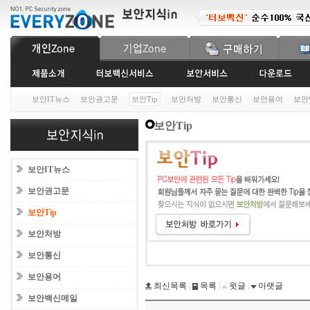
보안IT뉴스
보안권고문
보안Tip
보안처방
보안통신
보안용어
보안
보안Tip
보안IT뉴스
보안권고문
보안Tip
보안처방
보안통신
보안용어
최신목록
|
목록
|
윗글
|
아랫글
보안백신메일