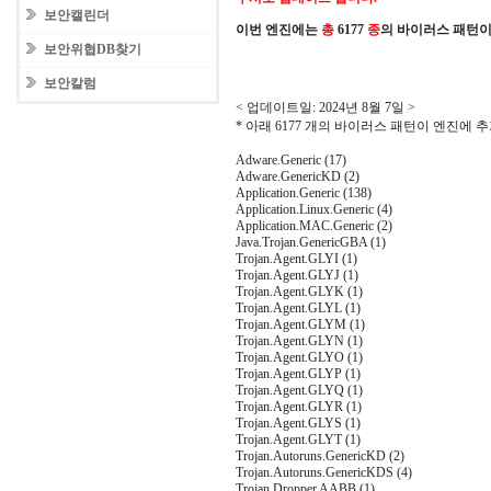
보안캘린더
이번 엔진에는
총
6177
종
의 바이러스 패턴이
보안위협DB찾기
보안칼럼
< 업데이트일: 2024년 8월 7일 >
* 아래 6177 개의 바이러스 패턴이 엔진에
Adware.Generic (17)
Adware.GenericKD (2)
Application.Generic (138)
Application.Linux.Generic (4)
Application.MAC.Generic (2)
Java.Trojan.GenericGBA (1)
Trojan.Agent.GLYI (1)
Trojan.Agent.GLYJ (1)
Trojan.Agent.GLYK (1)
Trojan.Agent.GLYL (1)
Trojan.Agent.GLYM (1)
Trojan.Agent.GLYN (1)
Trojan.Agent.GLYO (1)
Trojan.Agent.GLYP (1)
Trojan.Agent.GLYQ (1)
Trojan.Agent.GLYR (1)
Trojan.Agent.GLYS (1)
Trojan.Agent.GLYT (1)
Trojan.Autoruns.GenericKD (2)
Trojan.Autoruns.GenericKDS (4)
Trojan.Dropper.AABB (1)