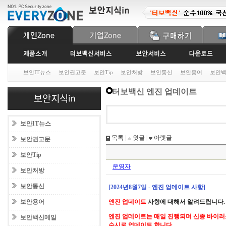
보안IT뉴스
보안권고문
보안Tip
보안처방
보안통신
보안용어
보안
터보백신 엔진 업데이트
보안IT뉴스
목록
|
윗글
|
아랫글
보안권고문
보안Tip
운영자
보안처방
보안통신
[2024년8월7일 - 엔진 업데이트 사항]
보안용어
엔진 업데이트
사항에 대해서 알려드립니다.
엔진 업데이트는 매일 진행되며 신종 바이러
보안백신메일
수시로 업데이트 합니다.