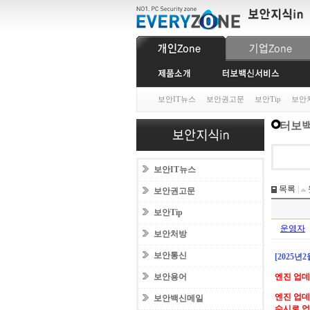
보안IT뉴스
보안권고문
보안Tip
보안
터보백
보안IT뉴스
목록
|
보안권고문
보안Tip
운영자
보안처방
보안통신
[2025년
보안용어
엔진 업
엔진 업데
보안백신메일
수시로 업