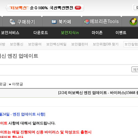
처방
보안통신
보안용어
보안백신메일
보안캘린더
보안위협DB 찾기
보안칼럼
신 엔진 업데이트
윗글
|
아랫글
[2/24] 터보백신 엔진 업데이트 - 바이러스(15668 
2월24일 - 엔진 업데이트 사항]
데이트
사항에 대해서 알려드립니다.
이트는 매일 진행되며 신종 바이러스 및 악성코드 출현시
데이트 합니다.