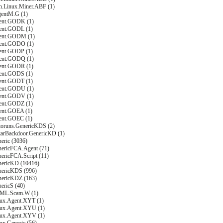
on.Linux.Miner.ABF (1)
gentM.G (1)
ent.GODK (1)
ent.GODL (1)
gent.GODM (1)
ent.GODO (1)
ent.GODP (1)
ent.GODQ (1)
ent.GODR (1)
ent.GODS (1)
ent.GODT (1)
ent.GODU (1)
ent.GODV (1)
ent.GODZ (1)
ent.GOEA (1)
ent.GOEC (1)
toruns.GenericKDS (2)
zarBackdoor.GenericKD (1)
eric (3036)
nericFCA.Agent (71)
nericFCA.Script (11)
nericKD (10416)
nericKDS (996)
nericKDZ (163)
ericS (40)
TML.Scam.W (1)
nux.Agent.XYT (1)
nux.Agent.XYU (1)
nux.Agent.XYV (1)