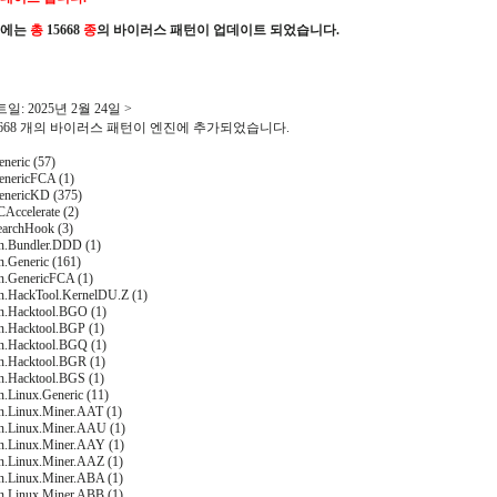
진에는
총
15668
종
의 바이러스 패턴이 업데이트 되었습니다.
일: 2025년 2월 24일 >
15668 개의 바이러스 패턴이 엔진에 추가되었습니다.
neric (57)
nericFCA (1)
enericKD (375)
Accelerate (2)
archHook (3)
on.Bundler.DDD (1)
n.Generic (161)
on.GenericFCA (1)
on.HackTool.KernelDU.Z (1)
on.Hacktool.BGO (1)
on.Hacktool.BGP (1)
on.Hacktool.BGQ (1)
on.Hacktool.BGR (1)
on.Hacktool.BGS (1)
n.Linux.Generic (11)
on.Linux.Miner.AAT (1)
on.Linux.Miner.AAU (1)
on.Linux.Miner.AAY (1)
on.Linux.Miner.AAZ (1)
on.Linux.Miner.ABA (1)
on.Linux.Miner.ABB (1)