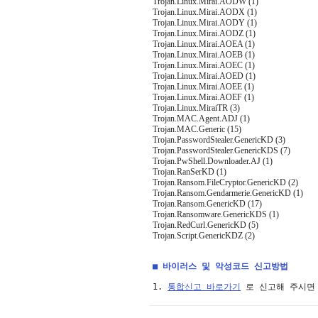
Trojan.Linux.Mirai.AODW (1)
Trojan.Linux.Mirai.AODX (1)
Trojan.Linux.Mirai.AODY (1)
Trojan.Linux.Mirai.AODZ (1)
Trojan.Linux.Mirai.AOEA (1)
Trojan.Linux.Mirai.AOEB (1)
Trojan.Linux.Mirai.AOEC (1)
Trojan.Linux.Mirai.AOED (1)
Trojan.Linux.Mirai.AOEE (1)
Trojan.Linux.Mirai.AOEF (1)
Trojan.Linux.MiraiTR (3)
Trojan.MAC.Agent.ADJ (1)
Trojan.MAC.Generic (15)
Trojan.PasswordStealer.GenericKD (3)
Trojan.PasswordStealer.GenericKDS (7)
Trojan.PwShell.Downloader.AJ (1)
Trojan.RanSerKD (1)
Trojan.Ransom.FileCryptor.GenericKD (2)
Trojan.Ransom.Gendarmerie.GenericKD (1)
Trojan.Ransom.GenericKD (17)
Trojan.Ransomware.GenericKDS (1)
Trojan.RedCurl.GenericKD (5)
Trojan.Script.GenericKDZ (2)
■ 바이러스 및 악성코드 신고방법
1. 
통합신고 바로가기
 로 신고해 주시면