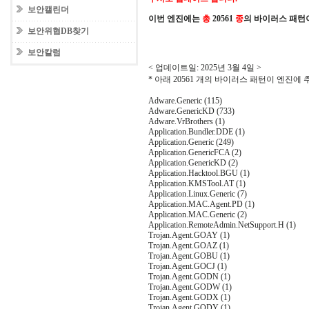
보안캘린더
이번 엔진에는
총
20561
종
의 바이러스 패턴
보안위협DB찾기
보안칼럼
< 업데이트일: 2025년 3월 4일 >
* 아래 20561 개의 바이러스 패턴이 엔진에
Adware.Generic (115)
Adware.GenericKD (733)
Adware.VrBrothers (1)
Application.Bundler.DDE (1)
Application.Generic (249)
Application.GenericFCA (2)
Application.GenericKD (2)
Application.Hacktool.BGU (1)
Application.KMSTool.AT (1)
Application.Linux.Generic (7)
Application.MAC.Agent.PD (1)
Application.MAC.Generic (2)
Application.RemoteAdmin.NetSupport.H (1)
Trojan.Agent.GOAY (1)
Trojan.Agent.GOAZ (1)
Trojan.Agent.GOBU (1)
Trojan.Agent.GOCJ (1)
Trojan.Agent.GODN (1)
Trojan.Agent.GODW (1)
Trojan.Agent.GODX (1)
Trojan.Agent.GODY (1)