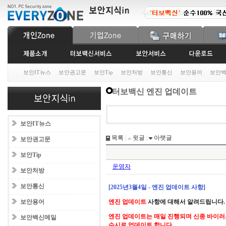
보안IT뉴스
보안권고문
보안Tip
보안처방
보안통신
보안용어
보안
터보백신 엔진 업데이트
보안IT뉴스
목록
|
윗글
|
아랫글
보안권고문
보안Tip
운영자
보안처방
보안통신
[2025년3월4일 - 엔진 업데이트 사항]
보안용어
엔진 업데이트
사항에 대해서 알려드립니다.
엔진 업데이트는 매일 진행되며 신종 바이러
보안백신메일
수시로 업데이트 합니다.