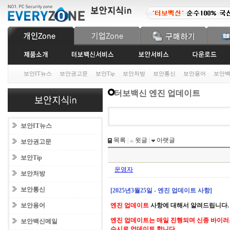
보안IT뉴스
보안권고문
보안Tip
보안처방
보안통신
보안용어
보안
터보백신 엔진 업데이트
보안IT뉴스
목록
|
윗글
|
아랫글
보안권고문
보안Tip
운영자
보안처방
보안통신
[2025년3월25일 - 엔진 업데이트 사항]
보안용어
엔진 업데이트
사항에 대해서 알려드립니다.
엔진 업데이트는 매일 진행되며 신종 바이러
보안백신메일
수시로 업데이트 합니다.