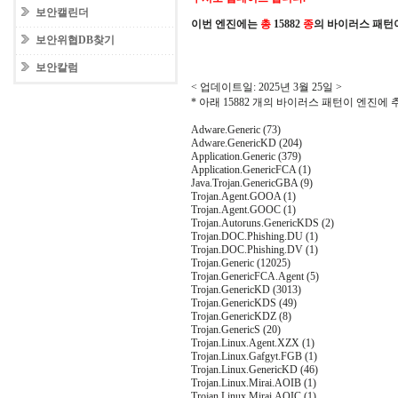
보안캘린더
이번 엔진에는
총
15882
종
의 바이러스 패턴
보안위협DB찾기
보안칼럼
< 업데이트일: 2025년 3월 25일 >
* 아래 15882 개의 바이러스 패턴이 엔진에
Adware.Generic (73)
Adware.GenericKD (204)
Application.Generic (379)
Application.GenericFCA (1)
Java.Trojan.GenericGBA (9)
Trojan.Agent.GOOA (1)
Trojan.Agent.GOOC (1)
Trojan.Autoruns.GenericKDS (2)
Trojan.DOC.Phishing.DU (1)
Trojan.DOC.Phishing.DV (1)
Trojan.Generic (12025)
Trojan.GenericFCA.Agent (5)
Trojan.GenericKD (3013)
Trojan.GenericKDS (49)
Trojan.GenericKDZ (8)
Trojan.GenericS (20)
Trojan.Linux.Agent.XZX (1)
Trojan.Linux.Gafgyt.FGB (1)
Trojan.Linux.GenericKD (46)
Trojan.Linux.Mirai.AOIB (1)
Trojan.Linux.Mirai.AOIC (1)