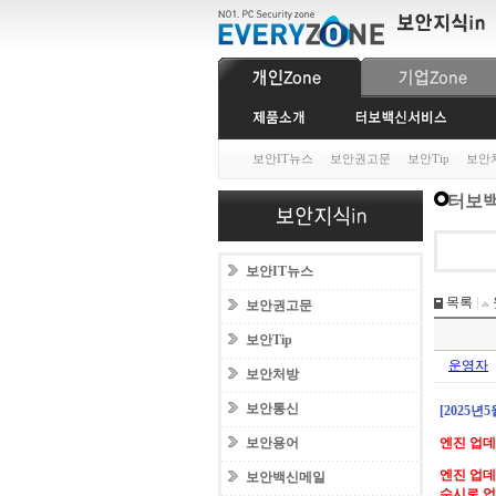
보안IT뉴스
보안권고문
보안Tip
보안
터보백
보안IT뉴스
목록
|
보안권고문
보안Tip
운영자
보안처방
보안통신
[2025년
보안용어
엔진 업
엔진 업데
보안백신메일
수시로 업