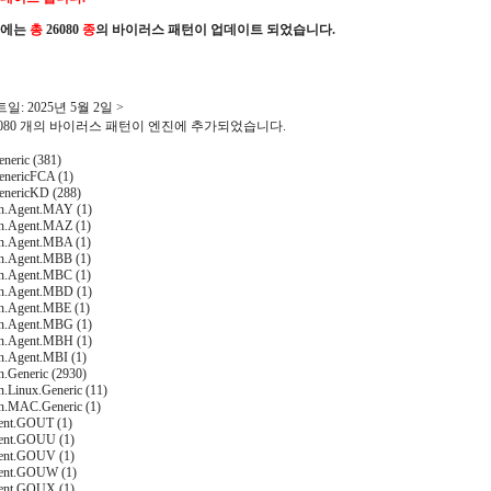
진에는
총
26080
종
의 바이러스 패턴이 업데이트 되었습니다.
일: 2025년 5월 2일 >
26080 개의 바이러스 패턴이 엔진에 추가되었습니다.
neric (381)
nericFCA (1)
enericKD (288)
on.Agent.MAY (1)
on.Agent.MAZ (1)
on.Agent.MBA (1)
on.Agent.MBB (1)
on.Agent.MBC (1)
on.Agent.MBD (1)
on.Agent.MBE (1)
on.Agent.MBG (1)
on.Agent.MBH (1)
on.Agent.MBI (1)
n.Generic (2930)
n.Linux.Generic (11)
on.MAC.Generic (1)
ent.GOUT (1)
ent.GOUU (1)
ent.GOUV (1)
gent.GOUW (1)
ent.GOUX (1)