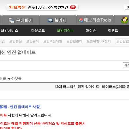
처방
보안통신
보안용어
보안백신메일
보안캘린더
보안위협DB 찾기
보안칼럼
신 엔진 업데이트
윗글
|
아랫글
[5/2] 터보백신 엔진 업데이트 - 바이러스(26080 종
5월2일 - 엔진 업데이트 사항]
데이트
사항에 대해서 알려드립니다.
이트는 매일 진행되며 신종 바이러스 및 악성코드 출현시
데이트 합니다.