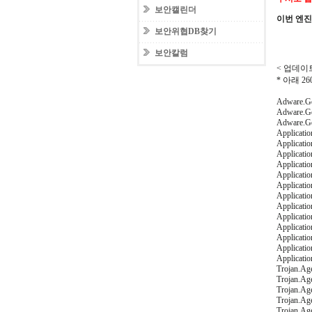
보안캘린더
이번 엔
보안위협DB찾기
보안칼럼
< 업데이트
* 아래 
Adware.Ge
Adware.Ge
Adware.G
Applicati
Applicati
Applicati
Applicati
Applicati
Applicati
Applicati
Applicati
Applicati
Applicati
Applicatio
Applicatio
Applicati
Trojan.Ag
Trojan.Ag
Trojan.Ag
Trojan.A
Trojan.Ag