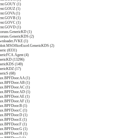
ent.GOUY (1)
ent.GOUZ (1)
ent.GOVA (1)
ent.GOVB (1)
ent.GOVC (1)
ent.GOVD (1)
toruns.GenericKD (1)
toruns.GenericKDS (2)
wnloader.JVKE (1)
ploit.MSOfficeExcel.GenericKDS (2)
eric (8331)
nericFCA.Agent (4)
nericKD (13296)
nericKDS (149)
nericKDZ (17)
ericS (68)
nux.BPFDoor.AA (1)
nux.BPFDoor.AB (1)
nux.BPFDoor.AC (1)
nux.BPFDoor.AD (1)
nux.BPFDoor.AE (1)
nux.BPFDoor.AF (1)
nux.BPFDoor.B (1)
nux.BPFDoor.C (1)
nux.BPFDoor.D (1)
nux.BPFDoor.E (1)
nux.BPFDoor.F (1)
nux.BPFDoor.G (1)
nux.BPFDoor.H (1)