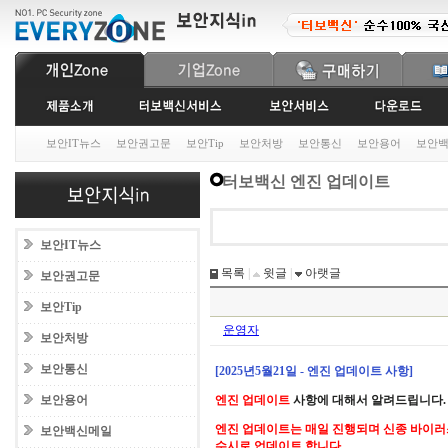
보안IT뉴스
보안권고문
보안Tip
보안처방
보안통신
보안용어
보안
터보백신 엔진 업데이트
보안IT뉴스
목록
|
윗글
|
아랫글
보안권고문
보안Tip
운영자
보안처방
보안통신
[2025년5월21일 - 엔진 업데이트 사항]
보안용어
엔진 업데이트
사항에 대해서 알려드립니다.
엔진 업데이트는 매일 진행되며 신종 바이러
보안백신메일
수시로 업데이트 합니다.