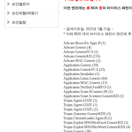
보안캘린더
이번 엔진에는
총
8826
종
의 바이러스 패턴이
보안위협DB찾기
보안칼럼
< 업데이트일: 2025년 5월 21일 >
* 아래 8826 개의 바이러스 패턴이 엔진에
Adware.BrowsEx.Apps.B (1)
Adware.Generic (4)
Adware.GenericFCA (1)
Adware.GenericKD (155)
Adware.MAC.Generic (2)
Application.Generic (19)
Application.GenericFCA (23)
Application.Instalador (1)
Application.Linux.Generic (64)
Application.MAC.Generic (13)
Application.NetTool.FastRP.O (1)
Application.Scam.SConnect.JH (1)
Application.Scam.Sconnect.GenericKD (1)
Trojan.Agent.GOZE (1)
Trojan.Agent.GOZF (1)
Trojan.Agent.GOZG (1)
Trojan.Autoruns.GenericKDS (5)
Trojan.ChromeLoader.Agent.B (1)
Trojan.Exploit.MSOfficeExcel.GenericKD (1)
Trojan.Exploit.MSOfficeWord.GenericKDS (4)
Trojan.Generic (38)