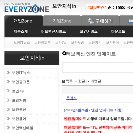
보안IT뉴스
보안권고문
보안Tip
보안처방
보안통신
보안용어
보안
터보백신 엔진 업데이트
보안IT뉴스
목록
|
윗글
|
아랫글
보안권고문
보안Tip
운영자
보안처방
보안통신
[2025년6월26일 - 엔진 업데이트 사항]
보안용어
엔진 업데이트
사항에 대해서 알려드립니다.
엔진 업데이트는 매일 진행되며 신종 바이러
보안백신메일
수시로 업데이트 합니다.