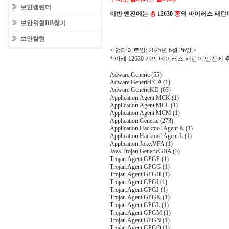
보안캘린더
이번 엔진에는
총
12630
종
의 바이러스 패턴
보안위협DB찾기
보안칼럼
< 업데이트일: 2025년 6월 26일 >
* 아래 12630 개의 바이러스 패턴이 엔진에
Adware.Generic (55)
Adware.GenericFCA (1)
Adware.GenericKD (63)
Application.Agent.MCK (1)
Application.Agent.MCL (1)
Application.Agent.MCM (1)
Application.Generic (273)
Application.Hacktool.Agent.K (1)
Application.Hacktool.Agent.L (1)
Application.Joke.VFA (1)
Java.Trojan.GenericGBA (3)
Trojan.Agent.GPGF (1)
Trojan.Agent.GPGG (1)
Trojan.Agent.GPGH (1)
Trojan.Agent.GPGI (1)
Trojan.Agent.GPGJ (1)
Trojan.Agent.GPGK (1)
Trojan.Agent.GPGL (1)
Trojan.Agent.GPGM (1)
Trojan.Agent.GPGN (1)
Trojan.Agent.GPGO (1)