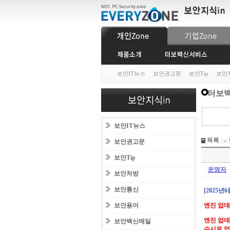
보안IT뉴스
보안권고문
보안Tip
보안
터보백
보안IT뉴스
목록
|
보안권고문
보안Tip
운영자
보안처방
보안통신
[2025년
보안용어
엔진 업
엔진 업데
보안백신메일
수시로 업