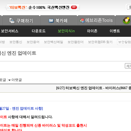
처방
보안통신
보안용어
보안백신메일
보안캘린더
보안위협DB 찾기
보안칼럼
신 엔진 업데이트
윗글
|
아랫글
[6/27] 터보백신 엔진 업데이트 - 바이러스(8667 종
6월27일 - 엔진 업데이트 사항]
데이트
사항에 대해서 알려드립니다.
이트는 매일 진행되며 신종 바이러스 및 악성코드 출현시
데이트 합니다.