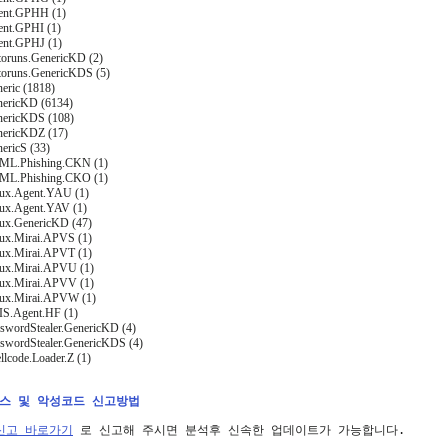
ent.GPHH (1)
ent.GPHI (1)
ent.GPHJ (1)
toruns.GenericKD (2)
toruns.GenericKDS (5)
eric (1818)
nericKD (6134)
nericKDS (108)
nericKDZ (17)
ericS (33)
TML.Phishing.CKN (1)
TML.Phishing.CKO (1)
nux.Agent.YAU (1)
nux.Agent.YAV (1)
nux.GenericKD (47)
nux.Mirai.APVS (1)
nux.Mirai.APVT (1)
nux.Mirai.APVU (1)
nux.Mirai.APVV (1)
nux.Mirai.APVW (1)
IS.Agent.HF (1)
sswordStealer.GenericKD (4)
sswordStealer.GenericKDS (4)
llcode.Loader.Z (1)
러스 및 악성코드 신고방법
신고 바로가기
 로 신고해 주시면 분석후 신속한 업데이트가 가능합니다.