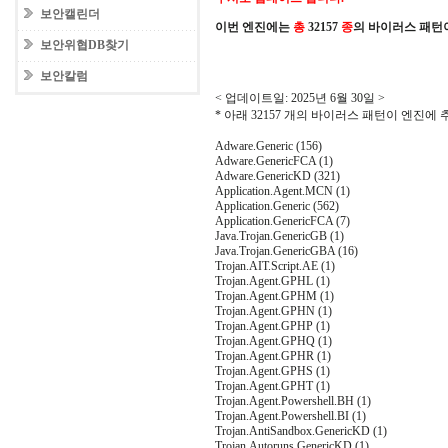
보안캘린더
이번 엔진에는
총
32157
종
의 바이러스 패턴
보안위협DB찾기
보안칼럼
< 업데이트일: 2025년 6월 30일 >
* 아래 32157 개의 바이러스 패턴이 엔진에
Adware.Generic (156)
Adware.GenericFCA (1)
Adware.GenericKD (321)
Application.Agent.MCN (1)
Application.Generic (562)
Application.GenericFCA (7)
Java.Trojan.GenericGB (1)
Java.Trojan.GenericGBA (16)
Trojan.AIT.Script.AE (1)
Trojan.Agent.GPHL (1)
Trojan.Agent.GPHM (1)
Trojan.Agent.GPHN (1)
Trojan.Agent.GPHP (1)
Trojan.Agent.GPHQ (1)
Trojan.Agent.GPHR (1)
Trojan.Agent.GPHS (1)
Trojan.Agent.GPHT (1)
Trojan.Agent.Powershell.BH (1)
Trojan.Agent.Powershell.BI (1)
Trojan.AntiSandbox.GenericKD (1)
Trojan.Autoruns.GenericKD (1)