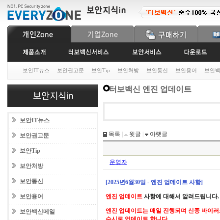
보안IT뉴스
보안권고문
보안Tip
보안처방
보안통신
보안용어
보안
터보백신 엔진 업데이트
보안IT뉴스
목록
|
윗글
|
아랫글
보안권고문
보안Tip
운영자
보안처방
보안통신
[2025년6월30일 - 엔진 업데이트 사항]
보안용어
엔진 업데이트
사항에 대해서 알려드립니다.
엔진 업데이트는 매일 진행되며 신종 바이러
보안백신메일
수시로 업데이트 합니다.