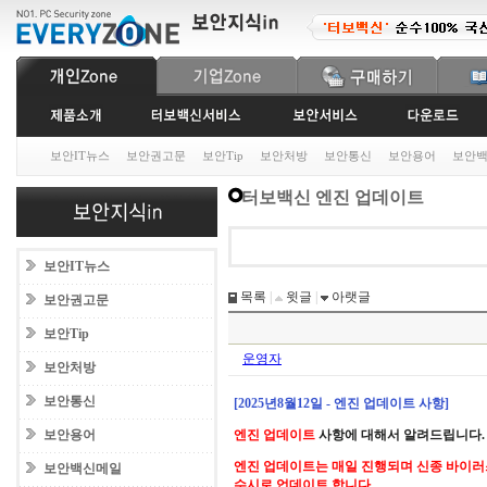
보안IT뉴스
보안권고문
보안Tip
보안처방
보안통신
보안용어
보안
터보백신 엔진 업데이트
보안IT뉴스
목록
|
윗글
|
아랫글
보안권고문
보안Tip
운영자
보안처방
보안통신
[2025년8월12일 - 엔진 업데이트 사항]
보안용어
엔진 업데이트
사항에 대해서 알려드립니다.
엔진 업데이트는 매일 진행되며 신종 바이러
보안백신메일
수시로 업데이트 합니다.