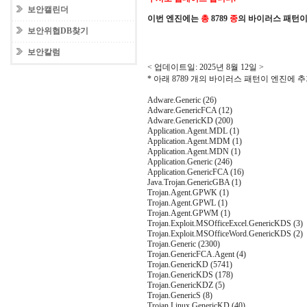
보안캘린더
이번 엔진에는
총
8789
종
의 바이러스 패턴이
보안위협DB찾기
보안칼럼
< 업데이트일: 2025년 8월 12일 >
* 아래 8789 개의 바이러스 패턴이 엔진에
Adware.Generic (26)
Adware.GenericFCA (12)
Adware.GenericKD (200)
Application.Agent.MDL (1)
Application.Agent.MDM (1)
Application.Agent.MDN (1)
Application.Generic (246)
Application.GenericFCA (16)
Java.Trojan.GenericGBA (1)
Trojan.Agent.GPWK (1)
Trojan.Agent.GPWL (1)
Trojan.Agent.GPWM (1)
Trojan.Exploit.MSOfficeExcel.GenericKDS (3)
Trojan.Exploit.MSOfficeWord.GenericKDS (2)
Trojan.Generic (2300)
Trojan.GenericFCA.Agent (4)
Trojan.GenericKD (5741)
Trojan.GenericKDS (178)
Trojan.GenericKDZ (5)
Trojan.GenericS (8)
Trojan.Linux.GenericKD (40)