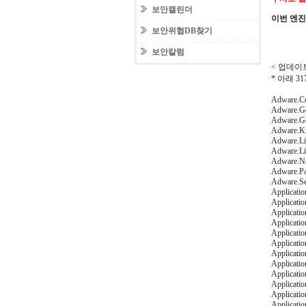
보안캘린더
이번 엔
보안위협DB찾기
보안칼럼
< 업데이트
* 아래 
Adware.Co
Adware.Ge
Adware.Ge
Adware.Kr
Adware.Li
Adware.Li
Adware.Na
Adware.P
Adware.Se
Applicatio
Applicatio
Applicatio
Applicati
Applicatio
Applicatio
Applicati
Applicatio
Applicatio
Applicati
Applicati
Applicati