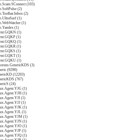
on.Scam.SConnect (103)
n.SoftPulse (2)
n.Toolbar.Inbox (2)
n.UltraSurf (1)
on.WebWatcher (1)
n.Yandex (1)
ent.GQKN (1)
ent.GQKP (1)
ent.GQKQ (1)
ent.GQKR (1)
ent.GQKS (1)
ent.GQKT (1)
ent.GQKU (1)
toruns.GenericKDS (3)
eric (9290)
nericKD (12203)
nericKDS (767)
ericS (24)
nux.Agent.YJG (1)
nux.Agent.YJH (1)
ux.Agent.YJI (1)
nux.Agent.YJJ (1)
nux.Agent.YJK (1)
nux.Agent.YJL (1)
nux.Agent.YJM (1)
nux.Agent.YJN (1)
nux.Agent.YJO (1)
nux.Agent.YJP (1)
nux.Agent.YJQ (1)