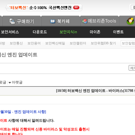
처방
보안통신
보안용어
보안백신메일
보안캘린더
보안위협DB 찾기
보안칼럼
신 엔진 업데이트
윗글
|
아랫글
[10/30] 터보백신 엔진 업데이트 - 바이러스(31798 
10월30일 - 엔진 업데이트 사항]
데이트
사항에 대해서 알려드립니다.
이트는 매일 진행되며 신종 바이러스 및 악성코드 출현시
데이트 합니다.