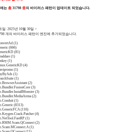
진에는
총
31798
종
의 바이러스 패턴이 업데이트 되었습니다.
일: 2025년 10월 30일 >
31798 개의 바이러스 패턴이 엔진에 추가되었습니다.
nvertAd (1)
neric (666)
nericKD (81)
addare (1)
nkey (1)
nux.GenericKD (4)
vipromo (1)
ayByAds (1)
archSuite (1)
n.BrowserAssistant (2)
n.Bundler.FusionCore (3)
n.Bundler.InstallMonster (3)
on.Bundler.MediaArena (2)
n.Conduit (1)
n.Generic (8313)
on.GenericFCA (116)
n.Keygen-Crack-Patcher (4)
n.NetTool.FastRP (1)
on.RMM.Scam.QConnect (2)
on.Scam.MConnect.A (1)
on.Scam.QConnect (11)