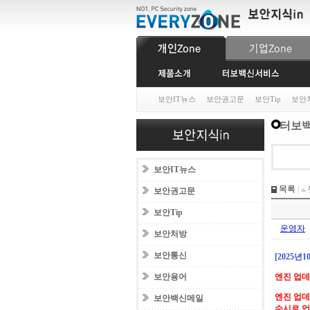
보안IT뉴스
보안권고문
보안Tip
보안
터보백
보안IT뉴스
목록
|
보안권고문
보안Tip
운영자
보안처방
보안통신
[2025년
보안용어
엔진 업
엔진 업데
보안백신메일
수시로 업