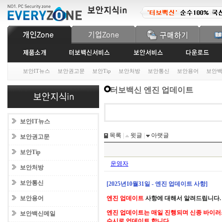
보안IT뉴스
보안권고문
보안Tip
보안처방
보안통신
보안용어
보안
터보백신 엔진 업데이트
보안IT뉴스
목록
|
윗글
|
아랫글
보안권고문
보안Tip
운영자
보안처방
보안통신
[2025년10월31일 - 엔진 업데이트 사항]
보안용어
엔진 업데이트
사항에 대해서 알려드립니다.
엔진 업데이트는 매일 진행되며 신종 바이러
보안백신메일
수시로 업데이트 합니다.