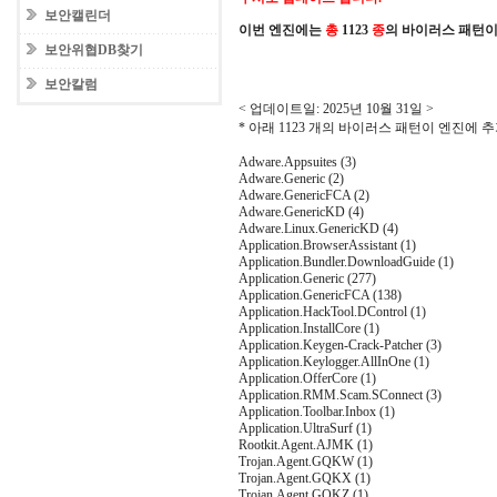
보안캘린더
이번 엔진에는
총
1123
종
의 바이러스 패턴이
보안위협DB찾기
보안칼럼
< 업데이트일: 2025년 10월 31일 >
* 아래 1123 개의 바이러스 패턴이 엔진에
Adware.Appsuites (3)
Adware.Generic (2)
Adware.GenericFCA (2)
Adware.GenericKD (4)
Adware.Linux.GenericKD (4)
Application.BrowserAssistant (1)
Application.Bundler.DownloadGuide (1)
Application.Generic (277)
Application.GenericFCA (138)
Application.HackTool.DControl (1)
Application.InstallCore (1)
Application.Keygen-Crack-Patcher (3)
Application.Keylogger.AllInOne (1)
Application.OfferCore (1)
Application.RMM.Scam.SConnect (3)
Application.Toolbar.Inbox (1)
Application.UltraSurf (1)
Rootkit.Agent.AJMK (1)
Trojan.Agent.GQKW (1)
Trojan.Agent.GQKX (1)
Trojan.Agent.GQKZ (1)