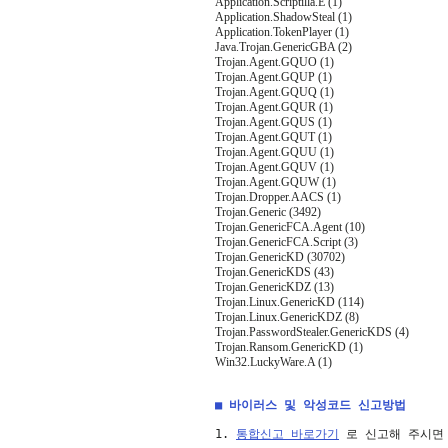
Application.Scriptilla.E (1)
Application.ShadowSteal (1)
Application.TokenPlayer (1)
Java.Trojan.GenericGBA (2)
Trojan.Agent.GQUO (1)
Trojan.Agent.GQUP (1)
Trojan.Agent.GQUQ (1)
Trojan.Agent.GQUR (1)
Trojan.Agent.GQUS (1)
Trojan.Agent.GQUT (1)
Trojan.Agent.GQUU (1)
Trojan.Agent.GQUV (1)
Trojan.Agent.GQUW (1)
Trojan.Dropper.AACS (1)
Trojan.Generic (3492)
Trojan.GenericFCA.Agent (10)
Trojan.GenericFCA.Script (3)
Trojan.GenericKD (30702)
Trojan.GenericKDS (43)
Trojan.GenericKDZ (13)
Trojan.Linux.GenericKD (114)
Trojan.Linux.GenericKDZ (8)
Trojan.PasswordStealer.GenericKDS (4)
Trojan.Ransom.GenericKD (1)
Win32.LuckyWare.A (1)
■ 바이러스 및 악성코드 신고방법
1. 
통합신고 바로가기
 로 신고해 주시면