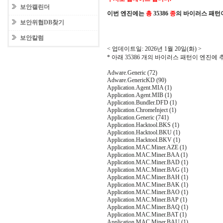
보안캘린더
이번 엔진에는
총
35386
종
의 바이러스 패턴
보안위협DB찾기
보안칼럼
< 업데이트일: 2026년 1월 20일(화) >
* 아래 35386 개의 바이러스 패턴이 엔진에
Adware.Generic (72)
Adware.GenericKD (90)
Application.Agent.MIA (1)
Application.Agent.MIB (1)
Application.Bundler.DFD (1)
Application.ChromeInject (1)
Application.Generic (741)
Application.Hacktool.BKS (1)
Application.Hacktool.BKU (1)
Application.Hacktool.BKV (1)
Application.MAC.Miner.AZE (1)
Application.MAC.Miner.BAA (1)
Application.MAC.Miner.BAD (1)
Application.MAC.Miner.BAG (1)
Application.MAC.Miner.BAH (1)
Application.MAC.Miner.BAK (1)
Application.MAC.Miner.BAO (1)
Application.MAC.Miner.BAP (1)
Application.MAC.Miner.BAQ (1)
Application.MAC.Miner.BAT (1)
Application.MAC.Miner.BAU (1)