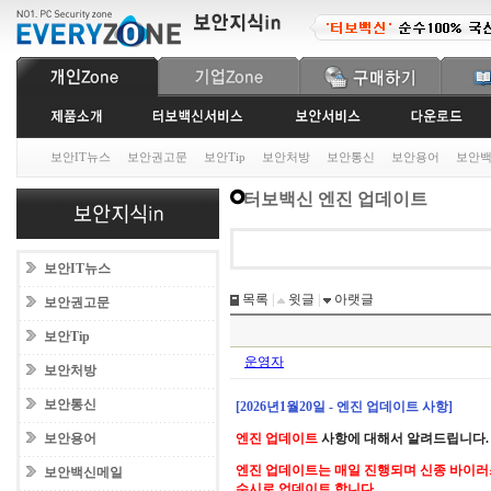
보안IT뉴스
보안권고문
보안Tip
보안처방
보안통신
보안용어
보안
터보백신 엔진 업데이트
보안IT뉴스
목록
|
윗글
|
아랫글
보안권고문
보안Tip
운영자
보안처방
보안통신
[2026년1월20일 - 엔진 업데이트 사항]
보안용어
엔진 업데이트
사항에 대해서 알려드립니다.
엔진 업데이트는 매일 진행되며 신종 바이러
보안백신메일
수시로 업데이트 합니다.