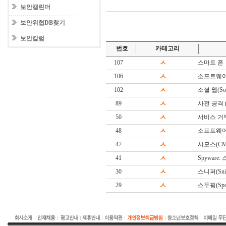
보안캘린더
보안위협DB찾기
보안칼럼
번호
카테고리
107
ㅅ
스마트 폰
106
ㅅ
소프트웨어
102
ㅅ
소셜 웹(Soc
89
ㅅ
사전 공격 (Di
50
ㅅ
서비스 거
48
ㅅ
소프트웨어(S
47
ㅅ
시모스(CM
41
ㅅ
Spyware
30
ㅅ
스니퍼(Snif
29
ㅅ
스푸핑(Spoo