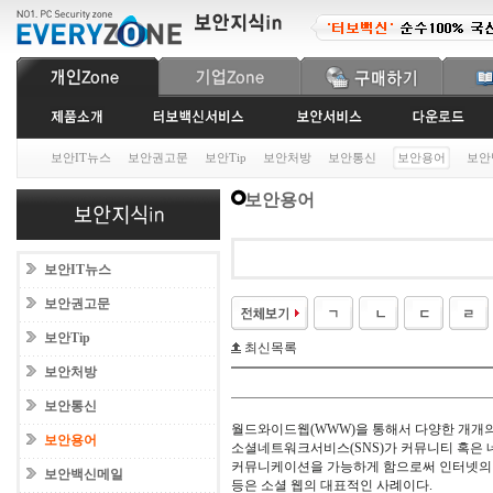
보안IT뉴스
보안권고문
보안Tip
보안처방
보안통신
보안용어
보안
보안용어
보안IT뉴스
보안권고문
보안Tip
최신목록
보안처방
보안통신
월드와이드웹(WWW)을 통해서 다양한 개개의
보안용어
소셜네트워크서비스(SNS)가 커뮤니티 혹은 
커뮤니케이션을 가능하게 함으로써 인터넷의 진화방향인
보안백신메일
등은 소셜 웹의 대표적인 사례이다.