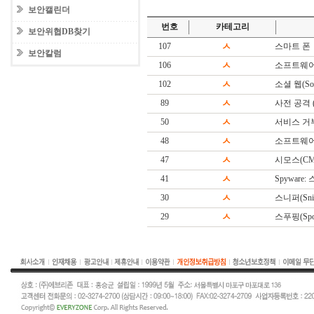
보안캘린더
번호
카테고리
보안위협DB찾기
107
ㅅ
스마트 폰
보안칼럼
106
ㅅ
소프트웨어
102
ㅅ
소셜 웹(Soc
89
ㅅ
사전 공격 (Di
50
ㅅ
서비스 거
48
ㅅ
소프트웨어(S
47
ㅅ
시모스(CM
41
ㅅ
Spyware
30
ㅅ
스니퍼(Snif
29
ㅅ
스푸핑(Spoo