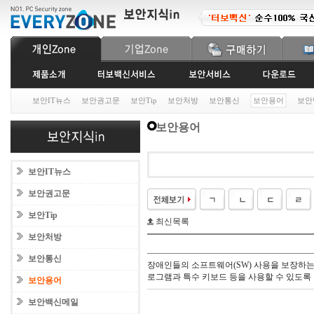
보안IT뉴스
보안권고문
보안Tip
보안처방
보안통신
보안용어
보안
보안용어
보안IT뉴스
보안권고문
보안Tip
최신목록
보안처방
보안통신
장애인들의 소프트웨어(SW) 사용을 보장하는 
로그램과 특수 키보드 등을 사용할 수 있도록
보안용어
보안백신메일