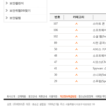
보안캘린더
보안위협DB찾기
번호
카테고리
보안칼럼
107
ㅅ
스마트 폰
106
ㅅ
소프트웨어
102
ㅅ
소셜 웹(Soc
89
ㅅ
사전 공격 (Di
50
ㅅ
서비스 거
48
ㅅ
소프트웨어(S
47
ㅅ
시모스(CM
41
ㅅ
Spyware
30
ㅅ
스니퍼(Snif
29
ㅅ
스푸핑(Spoo