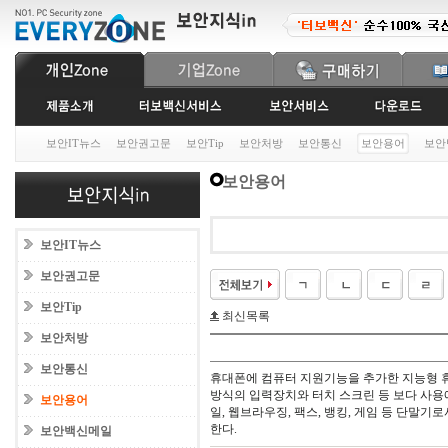
보안IT뉴스
보안권고문
보안Tip
보안처방
보안통신
보안용어
보안
보안용어
보안IT뉴스
보안권고문
보안Tip
최신목록
보안처방
보안통신
휴대폰에 컴퓨터 지원기능을 추가한 지능형 휴대
방식의 입력장치와 터치 스크린 등 보다 사용
보안용어
일, 웹브라우징, 팩스, 뱅킹, 게임 등 단말
한다.
보안백신메일