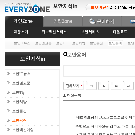
보안IT뉴스
보안권고문
보안Tip
보안처방
보안통신
보안용어
보안
보안용어
보안IT뉴스
보안권고문
보안Tip
최신목록
보안처방
보안통신
네트워크상의 TCP/IP프로토콜 취약
보안용어
수법으로 자기자신을 감추고 다른 네
보안백신메일