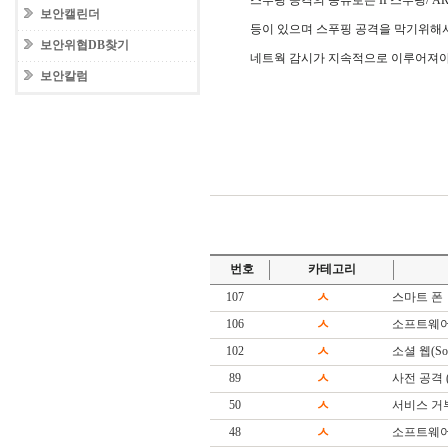
스푸핑 공격의 종류로는 IP스푸핑/ ARP
보안캘린더
등이 있으며 스푸핑 공격을 막기위해
보안위협DB찾기
네트웍 감시가 지속적으로 이루어져야
보안칼럼
번호
카테고리
107
ㅅ
스마트 폰
106
ㅅ
소프트웨어
102
ㅅ
소셜 웹(Soc
89
ㅅ
사전 공격 (Di
50
ㅅ
서비스 거
48
ㅅ
소프트웨어(S