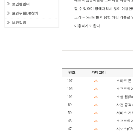
네트웍 담당자들은 스니퍼를 이용해 
보안캘린더
할 수 있으며 장애처리시 많이 이용한
보안위협DB찾기
그러나 Sniffer를 이용한 해킹 기술로 인
보안칼럼
이용되기도 한다.
번호
카테고리
107
ㅅ
스마트 폰
106
ㅅ
소프트웨어
102
ㅅ
소셜 웹(Soc
89
ㅅ
사전 공격 (Di
50
ㅅ
서비스 거
48
ㅅ
소프트웨어(S
47
ㅅ
시모스(CM