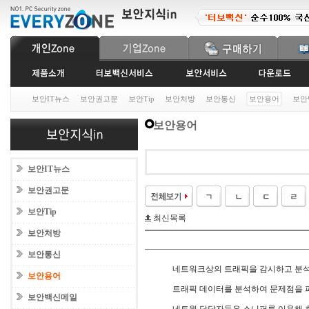
보안IT뉴스
보안권고문
보안Tip
보안처방
보안통신
보안용어
보안
보안용어
보안IT뉴스
보안권고문
보안Tip
최신목록
보안처방
보안통신
네트워크상의 트래픽을 감시하고 분
보안용어
트래픽 데이터를 분석하여 문제점을 파
보안백신메일