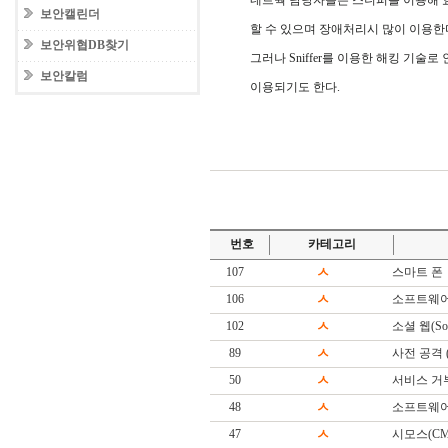
네트웍 담당자들은 스니퍼를 이용해 
보안캘린더
할 수 있으며 장애처리시 많이 이용한
보안위협DB찾기
그러나 Sniffer를 이용한 해킹 기술로 인
보안칼럼
이용되기도 한다.
번호
카테고리
107
ㅅ
스마트 폰
106
ㅅ
소프트웨어
102
ㅅ
소셜 웹(Soc
89
ㅅ
사전 공격 (Di
50
ㅅ
서비스 거
48
ㅅ
소프트웨어(S
47
ㅅ
시모스(CM