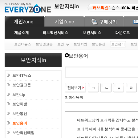
보안IT뉴스
보안권고문
보안Tip
보안처방
보안통신
보안용어
보안
보안용어
보안IT뉴스
보안권고문
보안Tip
최신목록
보안처방
보안통신
네트워크상의 트래픽을 감시하고 분
보안용어
트래픽 데이터를 분석하여 문제점을 파
보안백신메일