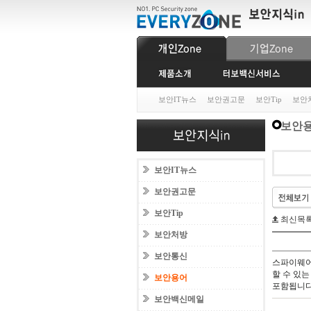
보안IT뉴스
보안권고문
보안Tip
보안
보안
보안IT뉴스
보안권고문
보안Tip
최신목
보안처방
보안통신
스파이웨어
할 수 있
보안용어
포함됩니다
보안백신메일