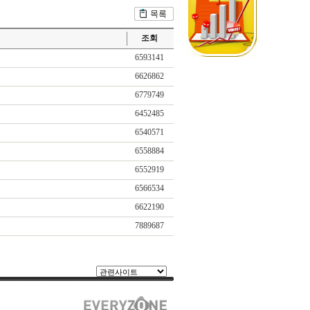
조회
6593141
6626862
6779749
6452485
6540571
6558884
6552919
6566534
6622190
7889687