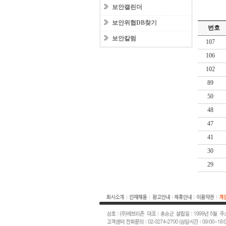
보안캘린더
보안위협DB찾기
번호
보안칼럼
107
106
102
89
50
48
47
41
30
29