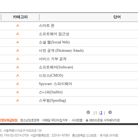
카테고리
단어
ㅅ
스마트 폰
ㅅ
소프트웨어 접근성
ㅅ
소셜 웹(Social Web)
ㅅ
사전 공격 (Dictionary Attack)
ㅅ
서비스 거부 공격
ㅅ
소프트웨어(Software)
ㅅ
시모스(CMOS)
ㅅ
Spyware: 스파이웨어
ㅅ
스니퍼(Sniffer)
ㅅ
스푸핑(Spoofing)
|
1
|
2
|