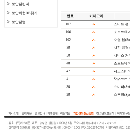
보안캘린더
보안위협DB찾기
번호
카테고리
보안칼럼
107
ㅅ
스마트 폰
106
ㅅ
소프트웨어
102
ㅅ
소셜 웹(Soc
89
ㅅ
사전 공격 (Di
50
ㅅ
서비스 거
48
ㅅ
소프트웨어(S
47
ㅅ
시모스(CM
41
ㅅ
Spyware
30
ㅅ
스니퍼(Snif
29
ㅅ
스푸핑(Spoo