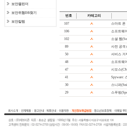
보안캘린더
보안위협DB찾기
번호
카테고리
보안칼럼
107
ㅅ
스마트 폰
106
ㅅ
소프트웨어
102
ㅅ
소셜 웹(Soc
89
ㅅ
사전 공격 (Di
50
ㅅ
서비스 거
48
ㅅ
소프트웨어(S
47
ㅅ
시모스(CM
41
ㅅ
Spyware
30
ㅅ
스니퍼(Snif
29
ㅅ
스푸핑(Spoo