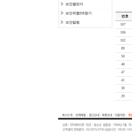
보안캘린더
보안위협DB찾기
번호
보안칼럼
107
106
102
89
50
48
47
41
30
29