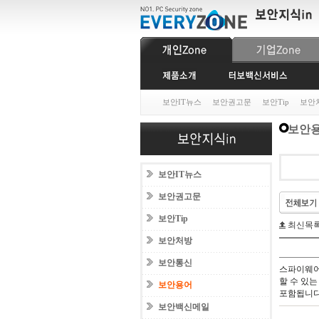
보안IT뉴스
보안권고문
보안Tip
보안
보안
보안IT뉴스
보안권고문
보안Tip
최신목
보안처방
보안통신
스파이웨어
할 수 있
보안용어
포함됩니다
보안백신메일