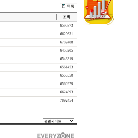
조회
6595873
6629631
6782488
6455205
6543319
6561453
6555550
6569279
6624893
7892454