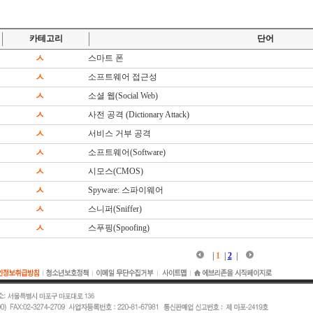
카테고리
단어
ㅅ
스마트 폰
ㅅ
소프트웨어 접근성
ㅅ
소셜 웹(Social Web)
ㅅ
사전 공격 (Dictionary Attack)
ㅅ
서비스 거부 공격
ㅅ
소프트웨어(Software)
ㅅ
시모스(CMOS)
ㅅ
Spyware: 스파이웨어
ㅅ
스니퍼(Sniffer)
ㅅ
스푸핑(Spoofing)
|
1
|
2
|