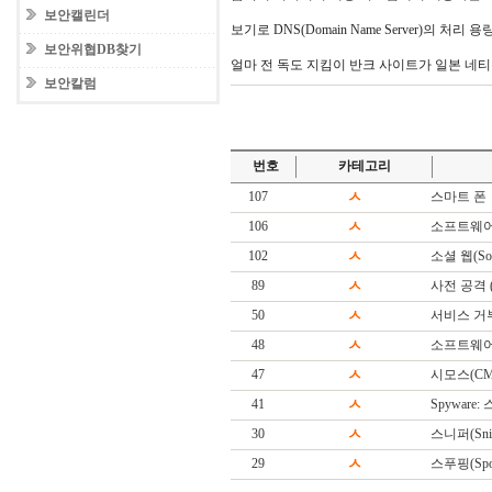
보안캘린더
보기로 DNS(Domain Name Server)의 처
보안위협DB찾기
얼마 전 독도 지킴이 반크 사이트가 일본 네티
보안칼럼
번호
카테고리
107
ㅅ
스마트 폰
106
ㅅ
소프트웨어
102
ㅅ
소셜 웹(Soc
89
ㅅ
사전 공격 (Di
50
ㅅ
서비스 거
48
ㅅ
소프트웨어(S
47
ㅅ
시모스(CM
41
ㅅ
Spyware
30
ㅅ
스니퍼(Snif
29
ㅅ
스푸핑(Spoo