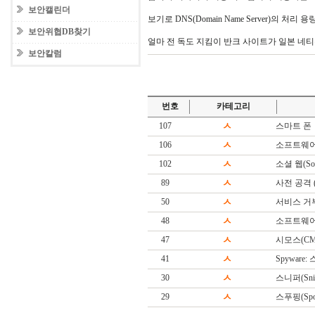
보안캘린더
보기로 DNS(Domain Name Server)의 처
보안위협DB찾기
얼마 전 독도 지킴이 반크 사이트가 일본 네티
보안칼럼
번호
카테고리
107
ㅅ
스마트 폰
106
ㅅ
소프트웨어
102
ㅅ
소셜 웹(Soc
89
ㅅ
사전 공격 (Di
50
ㅅ
서비스 거
48
ㅅ
소프트웨어(S
47
ㅅ
시모스(CM
41
ㅅ
Spyware
30
ㅅ
스니퍼(Snif
29
ㅅ
스푸핑(Spoo