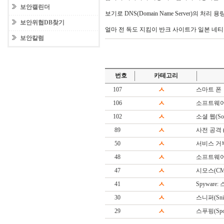
보안캘린더
보기로 DNS(Domain Name Server)의 처
보안위협DB찾기
얼마 전 독도 지킴이 반크 사이트가 일본 네티
보안칼럼
번호
카테고리
107
ㅅ
스마트 폰
106
ㅅ
소프트웨어
102
ㅅ
소셜 웹(Soc
89
ㅅ
사전 공격 (Di
50
ㅅ
서비스 거
48
ㅅ
소프트웨어(S
47
ㅅ
시모스(CM
41
ㅅ
Spyware
30
ㅅ
스니퍼(Snif
29
ㅅ
스푸핑(Spoo