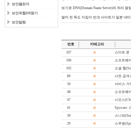
보안캘린더
보기로 DNS(Domain Name Server)의 처
보안위협DB찾기
얼마 전 독도 지킴이 반크 사이트가 일본 네티
보안칼럼
번호
카테고리
107
ㅅ
스마트 폰
106
ㅅ
소프트웨어
102
ㅅ
소셜 웹(Soc
89
ㅅ
사전 공격 (Di
50
ㅅ
서비스 거
48
ㅅ
소프트웨어(S
47
ㅅ
시모스(CM
41
ㅅ
Spyware
30
ㅅ
스니퍼(Snif
29
ㅅ
스푸핑(Spoo