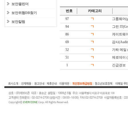
보안캘린더
번호
카테고리
보안위협DB찾기
97
ㄱ
그룹웨어(gr
보안칼럼
94
ㄱ
그린 IT(Gree
86
ㄱ
게이트웨이(G
69
ㄱ
감사(Audit
52
ㄱ
가짜 메일 (Fa
51
ㄱ
제로데이 (Ze
1
ㄱ
긴급경보