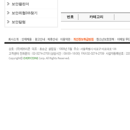
보안캘린더
보안위협DB찾기
번호
카테고리
보안칼럼