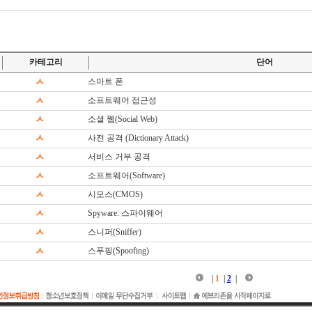
카테고리
단어
ㅅ
스마트 폰
ㅅ
소프트웨어 접근성
ㅅ
소셜 웹(Social Web)
ㅅ
사전 공격 (Dictionary Attack)
ㅅ
서비스 거부 공격
ㅅ
소프트웨어(Software)
ㅅ
시모스(CMOS)
ㅅ
Spyware: 스파이웨어
ㅅ
스니퍼(Sniffer)
ㅅ
스푸핑(Spoofing)
|
1
|
2
|