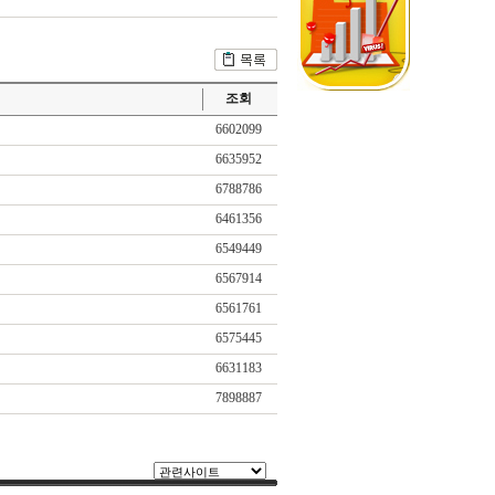
조회
6602099
6635952
6788786
6461356
6549449
6567914
6561761
6575445
6631183
7898887