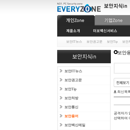
보안IT뉴스
보안권고문
보안Tip
보안
보안
보안IT뉴스
보안권고문
보안Tip
최신목
보안처방
보안통신
공격자가 
보안용어
선택하여 
보안백신메일