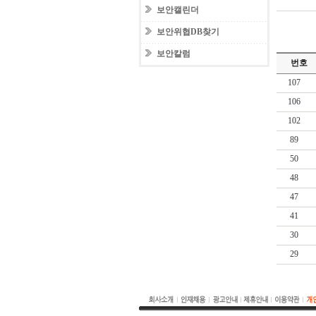
보안캘린더
보안위협DB찾기
보안칼럼
번호
107
106
102
89
50
48
47
41
30
29