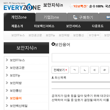
보안IT뉴스
보안권고문
보안Tip
보안처방
보안통신
보안용어
보안
보안용어
보안IT뉴스
보안권고문
보안Tip
최신목록
보안처방
보안통신
공격자가 암호 등을 알아 맞추기 위해 대규모
보안용어
선택하여 이들 중 암호가 결정될 때까지 이를 
보안백신메일