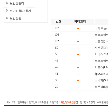
보안캘린더
보안위협DB찾기
보안칼럼
번호
카테고리
107
ㅅ
스마트 폰
106
ㅅ
소프트웨어
102
ㅅ
소셜 웹(Soc
89
ㅅ
사전 공격 (Di
50
ㅅ
서비스 거
48
ㅅ
소프트웨어(S
47
ㅅ
시모스(CM
41
ㅅ
Spyware
30
ㅅ
스니퍼(Snif
29
ㅅ
스푸핑(Spoo