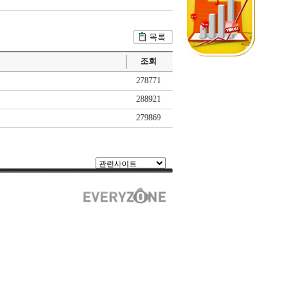
조회
278771
288921
279869