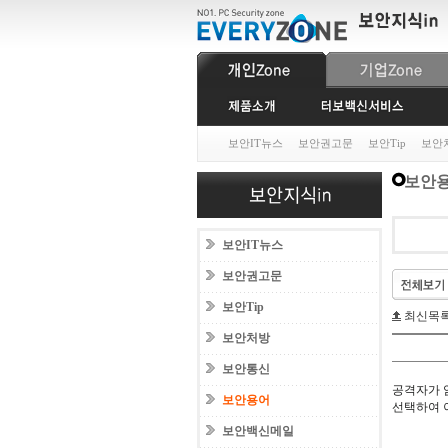
보안IT뉴스
보안권고문
보안Tip
보안
보안
보안IT뉴스
보안권고문
보안Tip
최신목
보안처방
보안통신
공격자가 
보안용어
선택하여 
보안백신메일