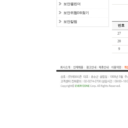
보안캘린더
보안위협DB찾기
보안칼럼
번호
27
20
9