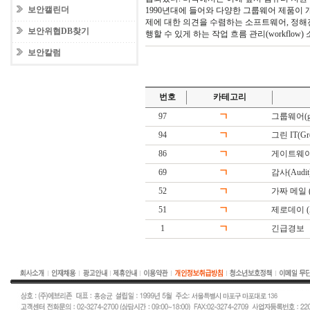
보안캘린더
1990년대에 들어와 다양한 그룹웨어 제품이
제에 대한 의견을 수렴하는 소프트웨어, 정해
보안위협DB찾기
행할 수 있게 하는 작업 흐름 관리(workflo
보안칼럼
번호
카테고리
97
ㄱ
그룹웨어(gr
94
ㄱ
그린 IT(Gree
86
ㄱ
게이트웨이(G
69
ㄱ
감사(Audit
52
ㄱ
가짜 메일 (Fa
51
ㄱ
제로데이 (Ze
1
ㄱ
긴급경보