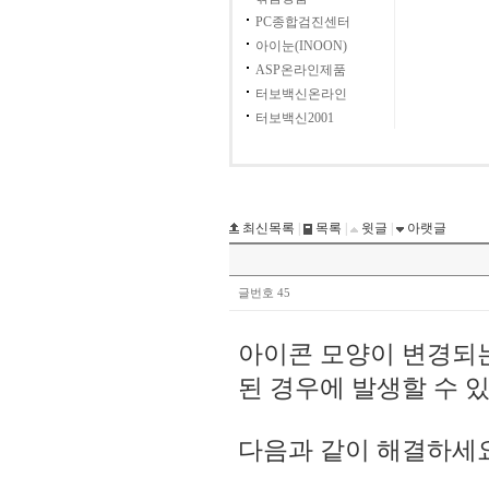
PC종합검진센터
아이눈(INOON)
ASP온라인제품
터보백신온라인
터보백신2001
최신목록
|
목록
|
윗글
|
아랫글
글번호 45
아이콘 모양이 변경되
된 경우에 발생할 수 
다음과 같이 해결하세