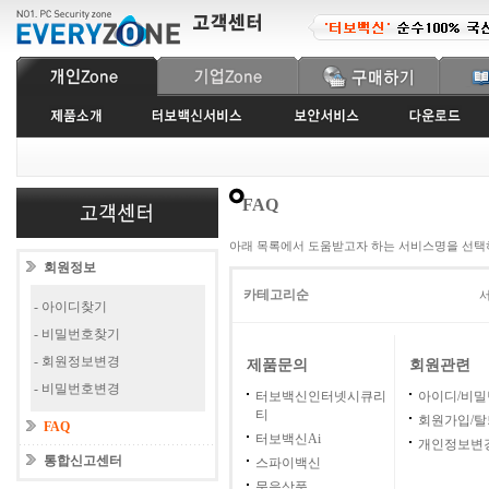
FAQ
아래 목록에서 도움받고자 하는 서비스명을 선택
회원정보
카테고리순
서
- 아이디찾기
- 비밀번호찾기
- 회원정보변경
제품문의
회원관련
- 비밀번호변경
터보백신인터넷시큐리
아이디/비
티
회원가입/탈
FAQ
터보백신Ai
개인정보변
통합신고센터
스파이백신
묶음상품