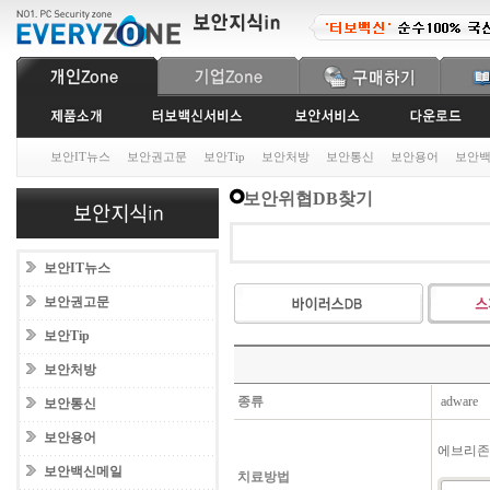
보안IT뉴스
보안권고문
보안Tip
보안처방
보안통신
보안용어
보안
보안위협DB찾기
보안IT뉴스
보안권고문
보안Tip
보안처방
종류
adware
보안통신
보안용어
에브리존
보안백신메일
치료방법