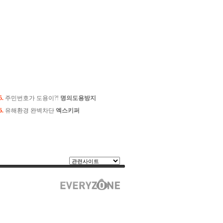
5.
주민번호가 도용이?!
명의도용방지
6.
유해환경 완벽차단
엑스키퍼