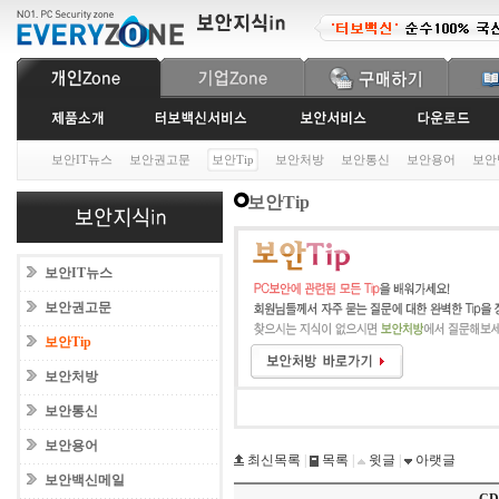
보안IT뉴스
보안권고문
보안Tip
보안처방
보안통신
보안용어
보안
보안Tip
보안IT뉴스
보안권고문
보안Tip
보안처방
보안통신
보안용어
최신목록
|
목록
|
윗글
|
아랫글
보안백신메일