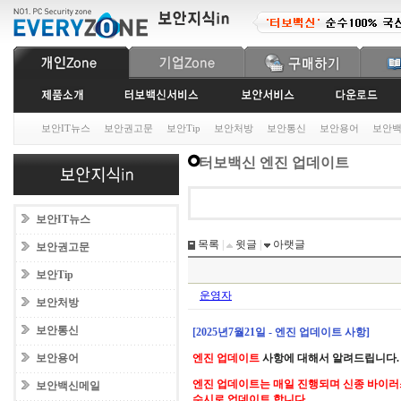
보안IT뉴스
보안권고문
보안Tip
보안처방
보안통신
보안용어
보안
터보백신 엔진 업데이트
보안IT뉴스
목록
|
윗글
|
아랫글
보안권고문
보안Tip
운영자
보안처방
보안통신
[2025년7월21일 - 엔진 업데이트 사항]
보안용어
엔진 업데이트
사항에 대해서 알려드립니다.
엔진 업데이트는 매일 진행되며 신종 바이러
보안백신메일
수시로 업데이트 합니다.