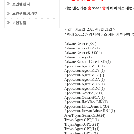
보안캘린더
이번 엔진에는
총
55632
종
의 바이러스 패턴
보안위협DB찾기
보안칼럼
< 업데이트일: 2025년 7월 21일 >
* 아래 55632 개의 바이러스 패턴이 엔진에
Adware.Generic (885)
Adware.GenericFCA (1)
Adware.GenericKD (514)
Adware.Linkey (1)
Adware.Ransom.GenericKD (1)
Application.Agent.MCX (1)
Application.Agent.MCY (1)
Application.Agent.MCZ (1)
Application.Agent.MDA (1)
Application.Agent.MDB (1)
Application.Agent.MDC (1)
Application.Generic (3815)
Application.GenericFCA (1)
Application.HackTool.BIN (1)
Application.Linux.Generic (33)
Application.RemoteAdmin.RNJ (1)
Java.Trojan.GenericGBA (4)
Trojan.Agent.GPQF (1)
Trojan.Agent.GPQG (1)
Trojan.Agent.GPQH (1)
Trojan.Agent.GPQI (1)