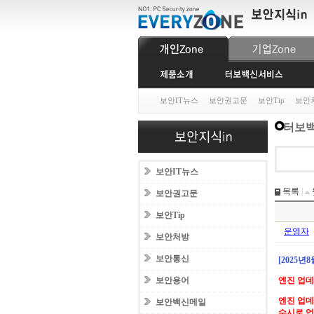
보안IT뉴스
보안권고문
보안Tip
보안
터보백
보안IT뉴스
목록
|
보안권고문
보안Tip
운영자
보안처방
보안통신
[2025년
보안용어
엔진 업
엔진 업데
보안백신메일
수시로 업