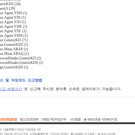
nericKDZ (24)
ericS (29)
nux.Agent.YDH (1)
nux.Agent.YDI (1)
nux.Agent.YDJ (1)
nux.Agent.YDK (1)
nux.Agent.YDL (1)
nux.Agent.YDM (1)
nux.GenericKD (71)
nux.GenericKDZ (1)
nux.Mirai.ARAP (1)
nux.Mirai.ARAQ (1)
sswordStealer.GenericKD (2)
sswordStealer.GenericKDS (1)
ript.GenericKDZ (1)
러스 및 악성코드 신고방법
신고 바로가기
 로 신고해 주시면 분석후 신속한 업데이트가 가능합니다.