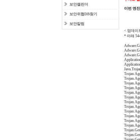
보안캘린더
이번 엔
보안위협DB찾기
보안칼럼
< 업데이트
* 아래 
Adware.Ge
Adware.Ge
Adware.Ge
Applicatio
Applicatio
Java.Troj
Trojan.Ag
Trojan.Ag
Trojan.Ag
Trojan.Ag
Trojan.Ag
Trojan.Age
Trojan.Ag
Trojan.Ag
Trojan.Ag
Trojan.Ag
Trojan.Ag
Trojan.Ag
Trojan.Gen
Trojan.Ge
Trojan.Ge