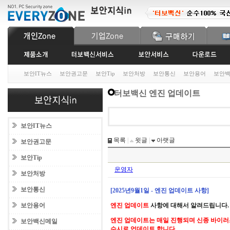
보안IT뉴스
보안권고문
보안Tip
보안처방
보안통신
보안용어
보안
터보백신 엔진 업데이트
보안IT뉴스
목록
|
윗글
|
아랫글
보안권고문
보안Tip
운영자
보안처방
보안통신
[2025년9월1일 - 엔진 업데이트 사항]
보안용어
엔진 업데이트
사항에 대해서 알려드립니다.
엔진 업데이트는 매일 진행되며 신종 바이러
보안백신메일
수시로 업데이트 합니다.