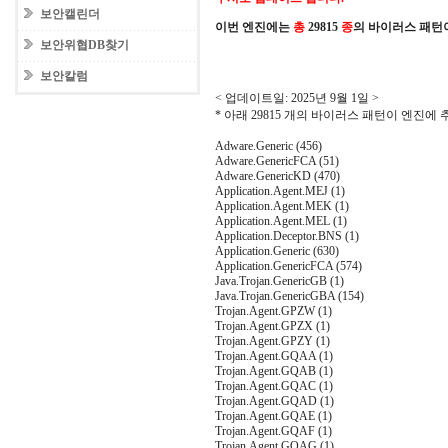
보안캘린더
이번 엔진에는
총
29815
종
의 바이러스 패턴
보안위협DB찾기
보안칼럼
< 업데이트일: 2025년 9월 1일 >
* 아래 29815 개의 바이러스 패턴이 엔진에
Adware.Generic (456)
Adware.GenericFCA (51)
Adware.GenericKD (470)
Application.Agent.MEJ (1)
Application.Agent.MEK (1)
Application.Agent.MEL (1)
Application.Deceptor.BNS (1)
Application.Generic (630)
Application.GenericFCA (574)
Java.Trojan.GenericGB (1)
Java.Trojan.GenericGBA (154)
Trojan.Agent.GPZW (1)
Trojan.Agent.GPZX (1)
Trojan.Agent.GPZY (1)
Trojan.Agent.GQAA (1)
Trojan.Agent.GQAB (1)
Trojan.Agent.GQAC (1)
Trojan.Agent.GQAD (1)
Trojan.Agent.GQAE (1)
Trojan.Agent.GQAF (1)
Trojan.Agent.GQAG (1)