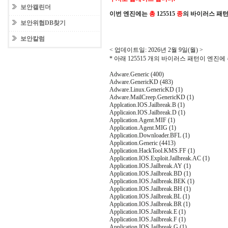
보안캘린더
이번 엔진에는
총
125515
종
의 바이러스 패
보안위협DB찾기
보안칼럼
< 업데이트일: 2026년 2월 9일(월) >
* 아래 125515 개의 바이러스 패턴이 엔진
Adware.Generic (400)
Adware.GenericKD (483)
Adware.Linux.GenericKD (1)
Adware.MailCreep.GenericKD (1)
Applcation.IOS.Jailbreak.B (1)
Applicaion.IOS.Jailbreak.D (1)
Application.Agent.MIF (1)
Application.Agent.MIG (1)
Application.Downloader.BFL (1)
Application.Generic (4413)
Application.HackTool.KMS.FF (1)
Application.IOS.Exploit.Jailbreak.AC (1)
Application.IOS.Jailbreak.AY (1)
Application.IOS.Jailbreak.BD (1)
Application.IOS.Jailbreak.BEK (1)
Application.IOS.Jailbreak.BH (1)
Application.IOS.Jailbreak.BL (1)
Application.IOS.Jailbreak.BR (1)
Application.IOS.Jailbreak.E (1)
Application.IOS.Jailbreak.F (1)
Application.IOS.Jailbreak.G (1)