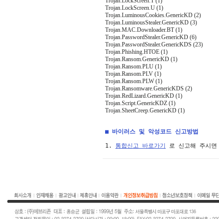
Trojan.LockScreen.T (1)
Trojan.LockScreen.U (1)
Trojan.LuminousCookies.GenericKD (2)
Trojan.LuminousStealer.GenericKD (3)
Trojan.MAC.Downloader.BT (1)
Trojan.PasswordStealer.GenericKD (6)
Trojan.PasswordStealer.GenericKDS (23)
Trojan.Phishing.HTOE (1)
Trojan.Ransom.GenericKD (1)
Trojan.Ransom.PLU (1)
Trojan.Ransom.PLV (1)
Trojan.Ransom.PLW (1)
Trojan.Ransomware.GenericKDS (2)
Trojan.RedLizard.GenericKD (1)
Trojan.Script.GenericKDZ (1)
Trojan.SheetCreep.GenericKD (1)
■ 바이러스 및 악성코드 신고방법
1. 
통합신고 바로가기
 로 신고해 주시면