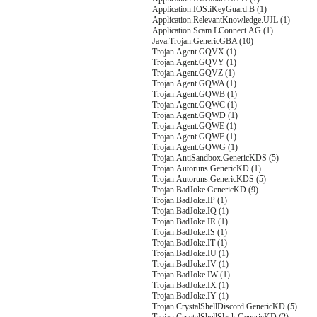
Application.IOS.iKeyGuard.B (1)
Application.RelevantKnowledge.UJL (1)
Application.Scam.LConnect.AG (1)
Java.Trojan.GenericGBA (10)
Trojan.Agent.GQVX (1)
Trojan.Agent.GQVY (1)
Trojan.Agent.GQVZ (1)
Trojan.Agent.GQWA (1)
Trojan.Agent.GQWB (1)
Trojan.Agent.GQWC (1)
Trojan.Agent.GQWD (1)
Trojan.Agent.GQWE (1)
Trojan.Agent.GQWF (1)
Trojan.Agent.GQWG (1)
Trojan.AntiSandbox.GenericKDS (5)
Trojan.Autoruns.GenericKD (1)
Trojan.Autoruns.GenericKDS (5)
Trojan.BadJoke.GenericKD (9)
Trojan.BadJoke.IP (1)
Trojan.BadJoke.IQ (1)
Trojan.BadJoke.IR (1)
Trojan.BadJoke.IS (1)
Trojan.BadJoke.IT (1)
Trojan.BadJoke.IU (1)
Trojan.BadJoke.IV (1)
Trojan.BadJoke.IW (1)
Trojan.BadJoke.IX (1)
Trojan.BadJoke.IY (1)
Trojan.CrystalShellDiscord.GenericKD (5)