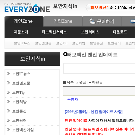
보안IT뉴스
보안권고문
보안Tip
보안처방
보안통신
보안용어
보안
터보백신 엔진 업데이트
보안IT뉴스
목록
|
윗글
|
아랫글
보안권고문
보안Tip
운영자
보안처방
보안통신
[2026년2월9일 - 엔진 업데이트 사항]
보안용어
엔진 업데이트
사항에 대해서 알려드립니다.
엔진 업데이트는 매일 진행되며 신종 바이러
보안백신메일
수시로 업데이트 합니다.