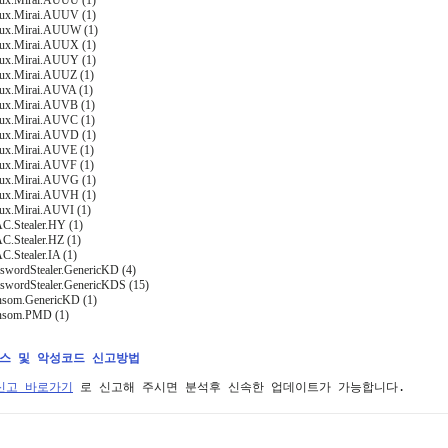
nux.Mirai.AUUU (1)
nux.Mirai.AUUV (1)
nux.Mirai.AUUW (1)
nux.Mirai.AUUX (1)
nux.Mirai.AUUY (1)
nux.Mirai.AUUZ (1)
nux.Mirai.AUVA (1)
nux.Mirai.AUVB (1)
nux.Mirai.AUVC (1)
nux.Mirai.AUVD (1)
nux.Mirai.AUVE (1)
nux.Mirai.AUVF (1)
nux.Mirai.AUVG (1)
nux.Mirai.AUVH (1)
nux.Mirai.AUVI (1)
C.Stealer.HY (1)
C.Stealer.HZ (1)
C.Stealer.IA (1)
sswordStealer.GenericKD (4)
sswordStealer.GenericKDS (15)
nsom.GenericKD (1)
ansom.PMD (1)
러스 및 악성코드 신고방법
신고 바로가기
 로 신고해 주시면 분석후 신속한 업데이트가 가능합니다.