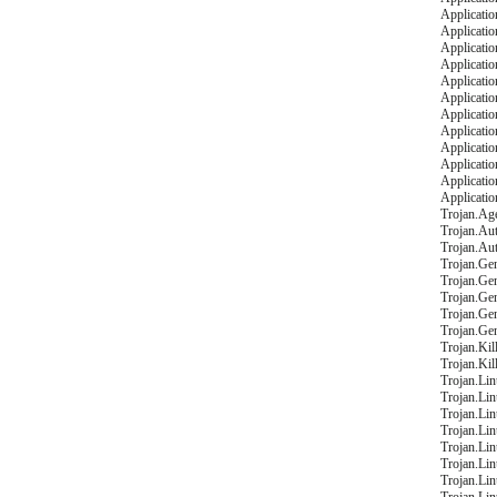
Applicati
Applicati
Applicati
Applicati
Applicati
Applicati
Applicati
Applicati
Applicati
Applicati
Applicati
Applicati
Trojan.A
Trojan.Au
Trojan.Au
Trojan.Gen
Trojan.Ge
Trojan.Ge
Trojan.Ge
Trojan.Ge
Trojan.Ki
Trojan.Ki
Trojan.Li
Trojan.Li
Trojan.Li
Trojan.Li
Trojan.Li
Trojan.Li
Trojan.Li