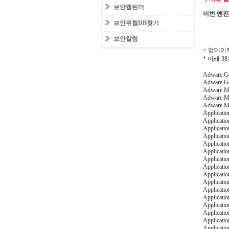
보안캘린더
이번 엔
보안위협DB찾기
보안칼럼
< 업데이트
* 아래 
Adware.Ge
Adware.Ge
Adware.M
Adware.M
Adware.M
Applicatio
Applicati
Applicati
Applicati
Applicati
Applicati
Applicati
Applicati
Applicati
Applicati
Applicati
Applicati
Applicati
Applicati
Applicati
Applicati