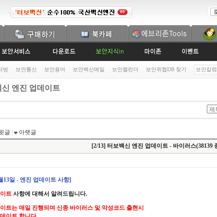
처방
보안통신
보안용어
보안백신메일
보안캘린더
보안위협DB 찾기
보안칼럼
신 엔진 업데이트
윗글
|
아랫글
[2/13] 터보백신 엔진 업데이트 - 바이러스(38139 
2월13일 - 엔진 업데이트 사항]
데이트
사항에 대해서 알려드립니다.
이트는 매일 진행되며 신종 바이러스 및 악성코드 출현시
데이트 합니다.