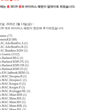
진에는
총
38139
종
의 바이러스 패턴이 업데이트 되었습니다.
일: 2026년 2월 13일(금) >
38139 개의 바이러스 패턴이 엔진에 추가되었습니다.
neric (77)
nericKD (99)
AC.AdwRemPro.A (1)
AC.AdwRemPro.B (1)
AC.Bundlore.EQW (1)
n.Generic (1512)
on.Hacktool.BLG (1)
on.Hacktool.KMS.FG (1)
on.Hacktool.KMS.FH (1)
on.Hacktool.KMS.FI (1)
on.IOS.Jailbreak.BEM (1)
on.MAC.Deceptor.B (1)
on.MAC.Deceptor.C (1)
on.MAC.Keygen.O (1)
on.MAC.Keygen.P (1)
on.MAC.Keylogger.HL (1)
on.MAC.Miner.BJH (1)
on.MAC.Miner.BJI (1)
on.MAC.Miner.BJJ (1)
on.MAC.Miner.BJK (1)
on.MAC.Miner.BJL (1)