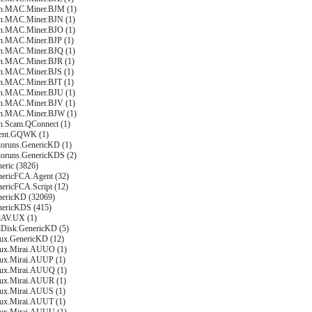
on.MAC.Miner.BJM (1)
on.MAC.Miner.BJN (1)
on.MAC.Miner.BJO (1)
on.MAC.Miner.BJP (1)
on.MAC.Miner.BJQ (1)
on.MAC.Miner.BJR (1)
on.MAC.Miner.BJS (1)
on.MAC.Miner.BJT (1)
on.MAC.Miner.BJU (1)
on.MAC.Miner.BJV (1)
on.MAC.Miner.BJW (1)
on.Scam.QConnect (1)
gent.GQWK (1)
toruns.GenericKD (1)
toruns.GenericKDS (2)
eric (3826)
nericFCA.Agent (32)
nericFCA.Script (12)
nericKD (32069)
nericKDS (415)
llAV.UX (1)
llDisk.GenericKD (5)
nux.GenericKD (12)
nux.Mirai.AUUO (1)
nux.Mirai.AUUP (1)
nux.Mirai.AUUQ (1)
nux.Mirai.AUUR (1)
nux.Mirai.AUUS (1)
nux.Mirai.AUUT (1)