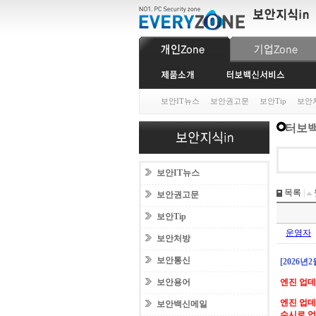
보안IT뉴스
보안권고문
보안Tip
보안
터보백
보안IT뉴스
목록
|
보안권고문
보안Tip
운영자
보안처방
보안통신
[2026년
보안용어
엔진 업
엔진 업데
보안백신메일
수시로 업