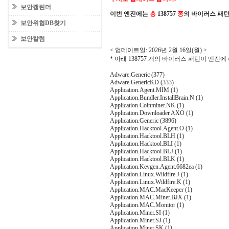
보안캘린더
이번 엔진에는
총
138757
종
의 바이러스 패
보안위협DB찾기
보안칼럼
< 업데이트일: 2026년 2월 16일(월) >
* 아래 138757 개의 바이러스 패턴이 엔진
Adware.Generic (377)
Adware.GenericKD (333)
Application.Agent.MIM (1)
Application.Bundler.InstallBrain.N (1)
Application.Coinminer.NK (1)
Application.Downloader.AXO (1)
Application.Generic (3896)
Application.Hacktool.Agent.O (1)
Application.Hacktool.BLH (1)
Application.Hacktool.BLI (1)
Application.Hacktool.BLJ (1)
Application.Hacktool.BLK (1)
Application.Keygen.Agent.6682ea (1)
Application.Linux.Wildfire.J (1)
Application.Linux.Wildfire.K (1)
Application.MAC.MacKeeper (1)
Application.MAC.Miner.BJX (1)
Application.MAC.Monitor (1)
Application.Miner.SI (1)
Application.Miner.SJ (1)
Application.Miner.SK (1)