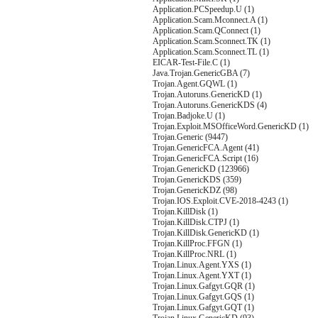
Application.PCSpeedup.U (1)
Application.Scam.Mconnect.A (1)
Application.Scam.QConnect (1)
Application.Scam.Sconnect.TK (1)
Application.Scam.Sconnect.TL (1)
EICAR-Test-File.C (1)
Java.Trojan.GenericGBA (7)
Trojan.Agent.GQWL (1)
Trojan.Autoruns.GenericKD (1)
Trojan.Autoruns.GenericKDS (4)
Trojan.Badjoke.U (1)
Trojan.Exploit.MSOfficeWord.GenericKD (1)
Trojan.Generic (9447)
Trojan.GenericFCA.Agent (41)
Trojan.GenericFCA.Script (16)
Trojan.GenericKD (123966)
Trojan.GenericKDS (359)
Trojan.GenericKDZ (98)
Trojan.IOS.Exploit.CVE-2018-4243 (1)
Trojan.KillDisk (1)
Trojan.KillDisk.CTPJ (1)
Trojan.KillDisk.GenericKD (1)
Trojan.KillProc.FFGN (1)
Trojan.KillProc.NRL (1)
Trojan.Linux.Agent.YXS (1)
Trojan.Linux.Agent.YXT (1)
Trojan.Linux.Gafgyt.GQR (1)
Trojan.Linux.Gafgyt.GQS (1)
Trojan.Linux.Gafgyt.GQT (1)