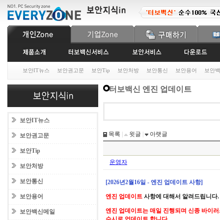
보안IT뉴스
보안권고문
보안Tip
보안처방
보안통신
보안용어
보안
터보백신 엔진 업데이트
보안IT뉴스
목록
|
윗글
|
아랫글
보안권고문
보안Tip
운영자
보안처방
보안통신
[2026년2월16일 - 엔진 업데이트 사항]
보안용어
엔진 업데이트
사항에 대해서 알려드립니다.
엔진 업데이트는 매일 진행되며 신종 바이러
보안백신메일
수시로 업데이트 합니다.