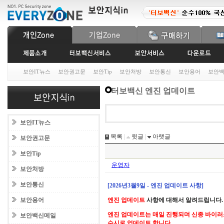
보안IT뉴스
보안권고문
보안Tip
보안처방
보안통신
보안용어
보안
터보백신 엔진 업데이트
보안IT뉴스
목록
|
윗글
|
아랫글
보안권고문
보안Tip
운영자
보안처방
보안통신
[2026년3월9일 - 엔진 업데이트 사항]
보안용어
엔진 업데이트
사항에 대해서 알려드립니다.
엔진 업데이트는 매일 진행되며 신종 바이러
보안백신메일
수시로 업데이트 합니다.