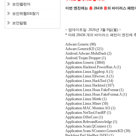
보안캘린더
이번 엔진에는
총
28438
종
의 바이러스 패턴
보안위협DB찾기
보안칼럼
< 업데이트일: 2026년 3월 9일(월) >
* 아래 28438 개의 바이러스 패턴이 엔진에
Adware.Generic (90)
Adware.GenericKD (321)
Android.Adware.MobiDash (2)
Android.Trojan.Dropper (1)
Application.Generic (3864)
Application.Hacktool.PowerRun.A (1)
Application.Linux.Eggdrop.A (1)
Application.Linux.Elfwrsec.A (1)
Application.Linux.HackTool (14)
Application.Linux.Hacktool (107)
Application.Linux.Hoax.FakeFormat (1)
Application.Linux.Hoax.FakeFormat.A (1)
Application.Linux.Mettle (1)
Application.Linux.Miner (50)
Application.MAC.Monitor.AO (1)
Application.NetTool.FastRP (1)
Application.OfferCore (1)
Application.RelevantKnowledge (1)
Application.Scam.QConnect (1)
Application.Scam.SConnect.GenericKD (39)
Backdoor.Perl.Shellbot.JSDQ (1)