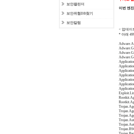
보안캘린더
이번 엔
보안위협DB찾기
보안칼럼
< 업데이트일
* 아래 
Adware.Au
Adware.Ge
Adware.Ge
Adware.G
Applicatio
Applicati
Applicati
Applicatio
Applicatio
Applicati
Applicati
Exploit.L
Rootkit.A
Rootkit.A
Trojan.Ag
Trojan.A
Trojan.Ag
Trojan.Au
Trojan.Au
Trojan.BS
Trojan.Ba