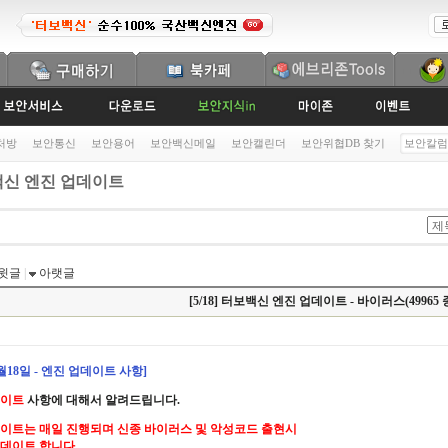
처방
보안통신
보안용어
보안백신메일
보안캘린더
보안위협DB 찾기
보안칼럼
신 엔진 업데이트
윗글
|
아랫글
[5/18] 터보백신 엔진 업데이트 - 바이러스(49965 
5월18일 - 엔진 업데이트 사항]
데이트
사항에 대해서 알려드립니다.
이트는 매일 진행되며 신종 바이러스 및 악성코드 출현시
데이트 합니다.