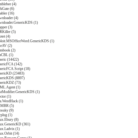
mblebee (4)
rkGate (6)
abler (16)
wnloader (4)
wnloader.GenericKDS (1)
pper (3)
Killer (5)
tet (4)
ploit.MSOfficeWord.GenericKDS (1)
keAV (2)
rmbook (2)
nCBL (1)
eric (14422)
nericFCA (142)
nericFCA.Script (18)
nericKD (23483)
nericKDS (8897)
nericKDZ (73)
ML.Agent (1)
stModifier.GenericKDS (1)
ctor (1)
va.WeedHack (1)
llMBR (5)
msuky (9)
plug (1)
ux.Ebury (8)
nux.GenericKD (361)
ux.Ladvix (1)
ux.Orbit (14)