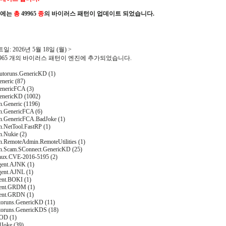
진에는
총
49965
종
의 바이러스 패턴이 업데이트 되었습니다.
: 2026년 5월 18일 (월) >
49965 개의 바이러스 패턴이 엔진에 추가되었습니다.
toruns.GenericKD (1)
neric (87)
nericFCA (3)
enericKD (1002)
n.Generic (1196)
on.GenericFCA (6)
on.GenericFCA.BadJoke (1)
n.NetTool.FastRP (1)
n.Nukie (2)
on.RemoteAdmin.RemoteUtilities (1)
on.Scam.SConnect.GenericKD (25)
inux.CVE-2016-5195 (2)
gent.AJNK (1)
gent.AJNL (1)
ent.BOKI (1)
gent.GRDM (1)
ent.GRDN (1)
toruns.GenericKD (11)
toruns.GenericKDS (18)
OD (1)
dJoke (39)