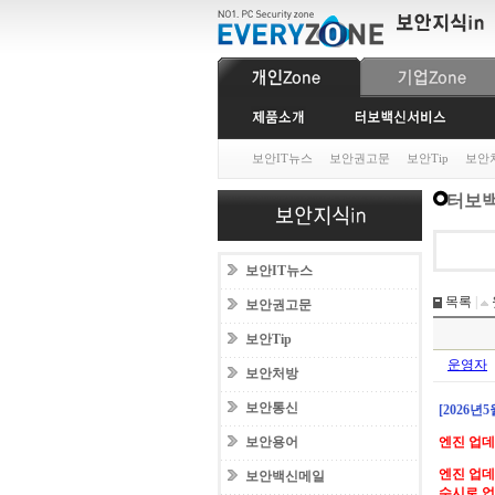
보안IT뉴스
보안권고문
보안Tip
보안
터보백
보안IT뉴스
목록
|
보안권고문
보안Tip
운영자
보안처방
보안통신
[2026년
보안용어
엔진 업
엔진 업데
보안백신메일
수시로 업